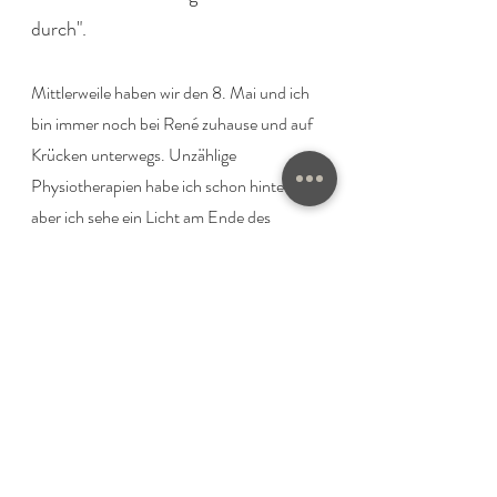
durch". 
Mittlerweile haben wir den 8. Mai und ich 
bin immer noch bei René zuhause und auf 
Krücken unterwegs. Unzählige 
Physiotherapien habe ich schon hinter mir 
aber ich sehe ein Licht am Ende des 
Tunnels. 
René war mir eine unheimliche Stütze 
während dieser Zeit. Er hat mit Liebe 
gekocht und micht gepflegt. Ich weiss gar 
nicht, wie ich das wieder gut machen kann. 
Auch Dominik ist seit Monaten alleine 
zuhause und hat den Haushalt recht gut 
gemeistert. Auch den Katzen geht es 