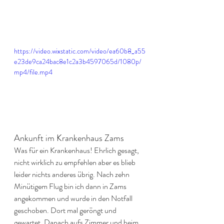
https://video.wixstatic.com/video/ea60b8_a55
e23de9ca24bac8e1c2a3b4597065d/1080p/
mp4/file.mp4
Ankunft im Krankenhaus Zams
Was für ein Krankenhaus! Ehrlich gesagt, 
nicht wirklich zu empfehlen aber es blieb 
leider nichts anderes übrig. Nach zehn 
Minütigem Flug bin ich dann in Zams 
angekommen und wurde in den Notfall 
geschoben. Dort mal geröngt und 
gewartet. Danach aufs Zimmer und beim 