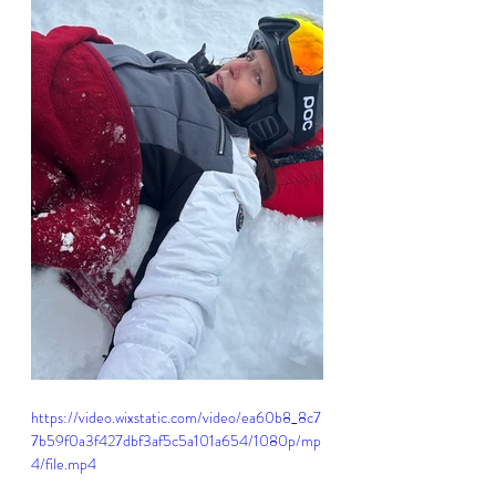
https://video.wixstatic.com/video/ea60b8_8c7
7b59f0a3f427dbf3af5c5a101a654/1080p/mp
4/file.mp4