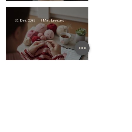
26. Dez. 2025
1 Min. Lesezeit
Stricken & Nähen
Mein Einstieg ins Tunesische
Häkeln
24. Dez. 2025
2 Min. Lesezeit