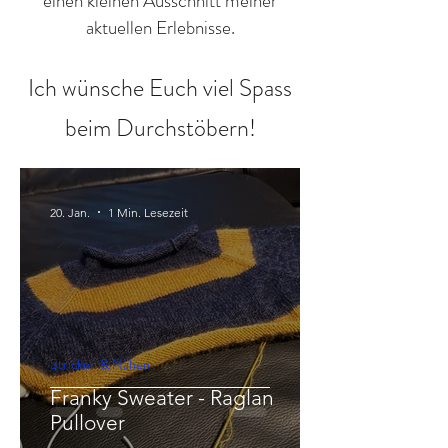
einen kleinen Ausschnitt meiner
aktuellen Erlebnisse.
Ich wünsche Euch viel Spass
beim Durchstöbern!
20. Jan.
1 Min. Lesezeit
Stricken & Nähen
Franky Sweater - Raglan
Pullover