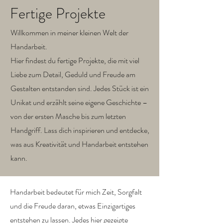
Fertige Projekte
Willkommen in meiner kleinen Welt der
Handarbeit.
Hier findest du fertige Projekte, die mit viel
Liebe zum Detail, Geduld und Freude am
Gestalten entstanden sind. Jedes Stück ist ein
Unikat und erzählt seine eigene Geschichte –
von der ersten Masche bis zum letzten
Handgriff. Lass dich inspirieren und entdecke,
was aus Kreativität und Handarbeit entstehen
kann.
Handarbeit bedeutet für mich Zeit, Sorgfalt
und die Freude daran, etwas Einzigartiges
entstehen zu lassen. Jedes hier gezeigte