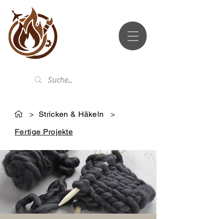
UTZ.LI
>
Stricken & Häkeln
>
Fertige Projekte