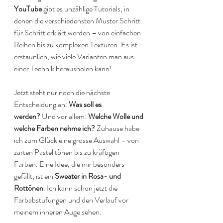
YouTube
 gibt es unzählige Tutorials, in 
denen die verschiedensten Muster Schritt 
für Schritt erklärt werden – von einfachen 
Reihen bis zu komplexen Texturen. Es ist 
erstaunlich, wie viele Varianten man aus 
einer Technik herausholen kann!
Jetzt steht nur noch die nächste 
Entscheidung an: 
Was soll es 
werden?
 Und vor allem: 
Welche Wolle und 
welche Farben nehme ich?
 Zuhause habe 
ich zum Glück eine grosse Auswahl – von 
zarten Pastelltönen bis zu kräftigen 
Farben. Eine Idee, die mir besonders 
gefällt, ist ein 
Sweater in Rosa- und 
Rottönen
. Ich kann schon jetzt die 
Farbabstufungen und den Verlauf vor 
meinem inneren Auge sehen.