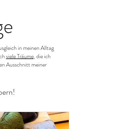
ge
sgleich in meinen Alltag
ich
viele Träume
, die ich
nen Ausschnitt meiner
bern!