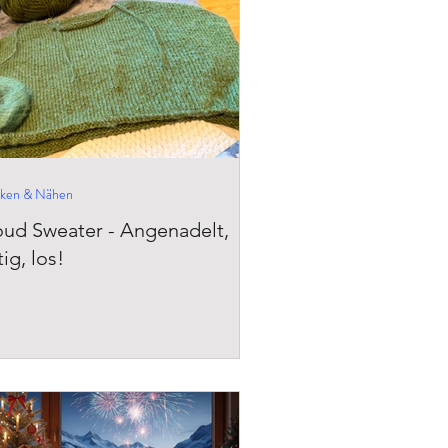
cken & Nähen
oud Sweater - Angenadelt,
tig, los!