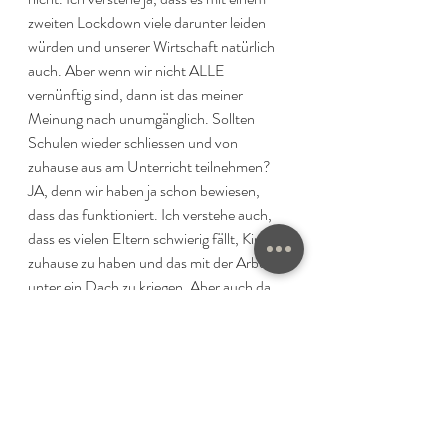
zweiten Lockdown viele darunter leiden 
würden und unserer Wirtschaft natürlich 
auch. Aber wenn wir nicht ALLE 
vernünftig sind, dann ist das meiner 
Meinung nach unumgänglich. Sollten 
Schulen wieder schliessen und von 
zuhause aus am Unterricht teilnehmen? 
JA, denn wir haben ja schon bewiesen, 
dass das funktioniert. Ich verstehe auch, 
dass es vielen Eltern schwierig fällt, Kinder 
zuhause zu haben und das mit der Arbeit 
unter ein Dach zu kriegen. Aber auch da 
bieten ja Schulen Lösungen an und hat 
auch funktioniert. 
Ich könnte noch ewig lang weiterschreiben, 
belasse es aber jetzt mal bei diesen Zeilen. 
Vielleicht regen meine Zeilen den einen 