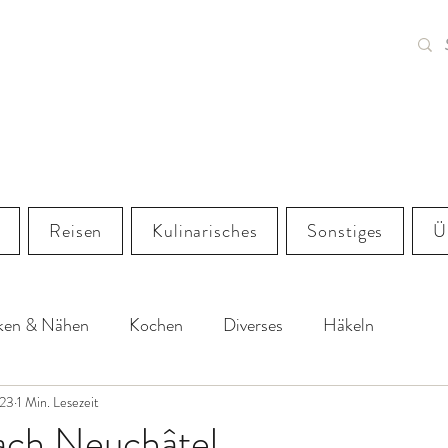
.LI
Reisen
Kulinarisches
Sonstiges
Ü
cken & Nähen
Kochen
Diverses
Häkeln
023
1 Min. Lesezeit
ach Neuchâtel