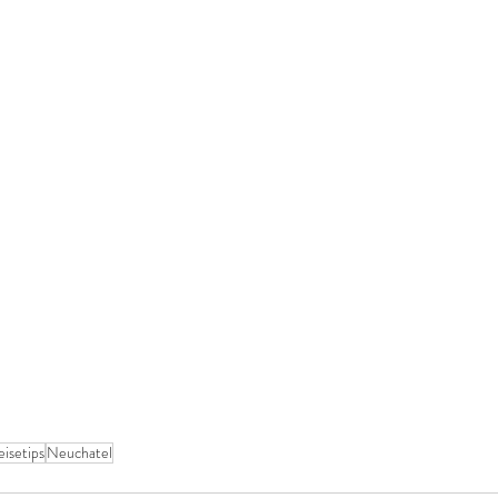
eisetips
Neuchatel