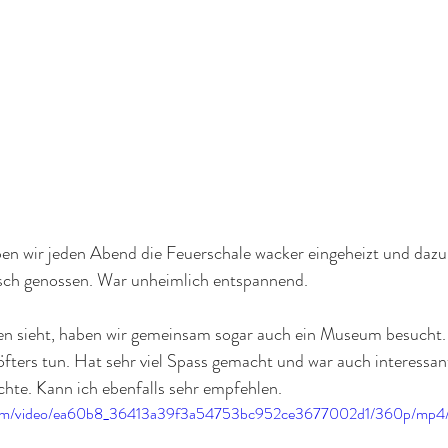
ben wir jeden Abend die Feuerschale wacker eingeheizt und dazu 
sch genossen. War unheimlich entspannend.
n sieht, haben wir gemeinsam sogar auch ein Museum besucht. 
h öfters tun. Hat sehr viel Spass gemacht und war auch interessa
hte. Kann ich ebenfalls sehr empfehlen.
ic.com/video/ea60b8_36413a39f3a54753bc952ce3677002d1/360p/mp4/