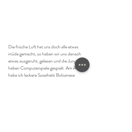
Die frische Luft hat uns doch alle etwas 
müde gemacht, so haben wir uns danach 
etwas ausgeruht, gelesen und die Jungs 
haben Computerspiele gespielt. Am Abend 
habe ich leckere Spaghetti Bolognese 
gekocht und auch die wurden, samt Salat, 
alles weggeputzt. War wirklich sehr lecker. 
Nach dem Essen haben wir bis fast zum 
Exzess Uno gespielt. Ich hab die Zeit mit 
Michael und Dominik enorm genossen, wir 
haben viel gelacht und über Gott und die 
Welt diskutiert. 