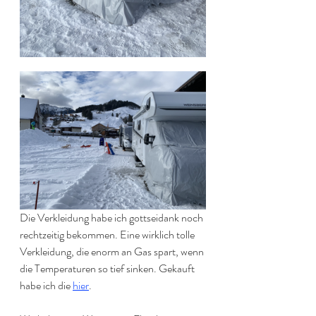
Die Verkleidung habe ich gottseidank noch 
rechtzeitig bekommen. Eine wirklich tolle 
Verkleidung, die enorm an Gas spart, wenn 
die Temperaturen so tief sinken. Gekauft 
habe ich die 
hier
.