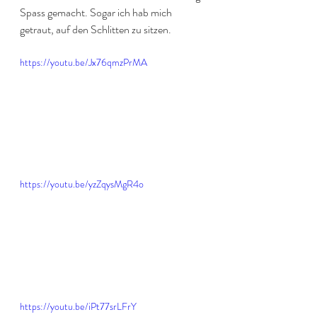
Spass gemacht. Sogar ich hab mich 
getraut, auf den Schlitten zu sitzen. 
https://youtu.be/Jx76qmzPrMA
https://youtu.be/yzZqysMgR4o
https://youtu.be/iPt77srLFrY